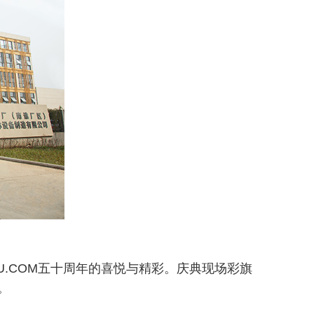
YU.COM五十周年的喜悦与精彩。庆典现场彩旗
。