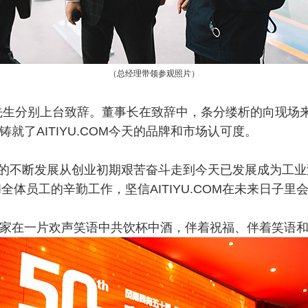
（总经理带领参观照片）
生分别上台致辞。董事长在致辞中，条分缕析的向现场
铸就了AITIYU.COM今天的品牌和市场认可度。
五十年的不断发展从创业初期艰苦奋斗走到今天已发展成为工
体员工的辛勤工作，坚信AITIYU.COM在未来日子里
家在一片欢声笑语中共饮杯中酒，伴着祝福、伴着笑语和