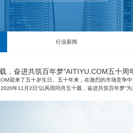
行业新闻
载，奋进共筑百年梦”AITIYU.COM五十
U.COM迎来了五十岁生日。五十年来，在激烈的市场竞争
020年11月2日“以风雨同舟五十载，奋进共筑百年梦