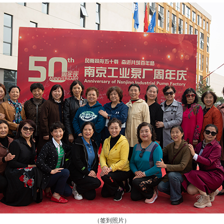
（签到照片）