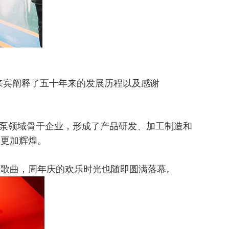
来宾阐释了五十年来的发展历程以及感谢
业泵领域骨干企业，形成了产品研发、加工制造和
会更加辉煌。
歌曲，周年庆的欢乐时光也随即圆满落幕。