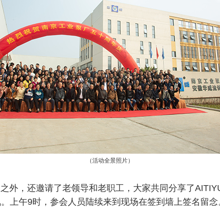
（活动全景照片）
工之外，还邀请了老领导和老职工，大家共同分享了AITI
。上午9时，参会人员陆续来到现场在签到墙上签名留念