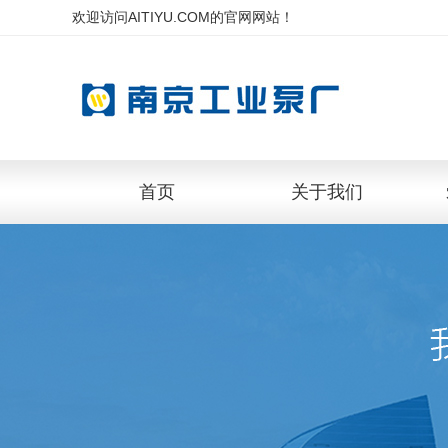
欢迎访问AITIYU.COM的官网网站！
首页
关于我们