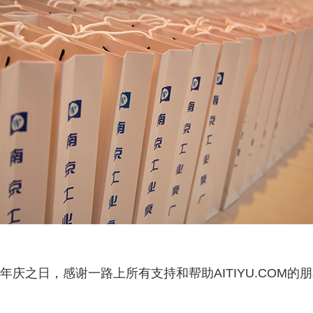
周年庆之日，感谢一路上所有支持和帮助AITIYU.CO