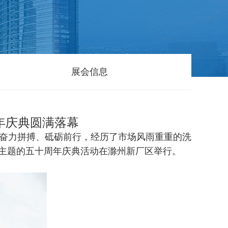
展会信息
周年庆典圆满落幕
中奋力拼搏、砥砺前行，经历了市场风雨重重的洗
”为主题的五十周年庆典活动在滁州新厂区举行。