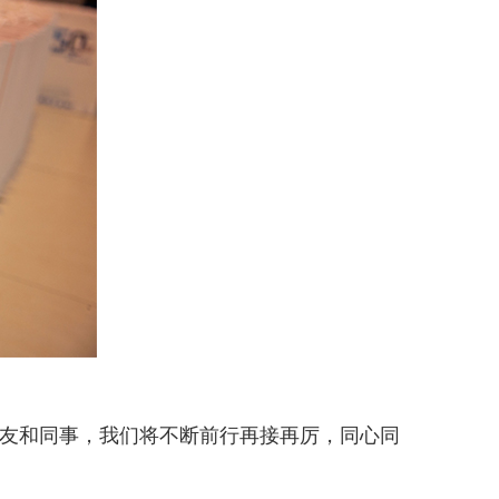
M的朋友和同事，我们将不断前行再接再厉，同心同